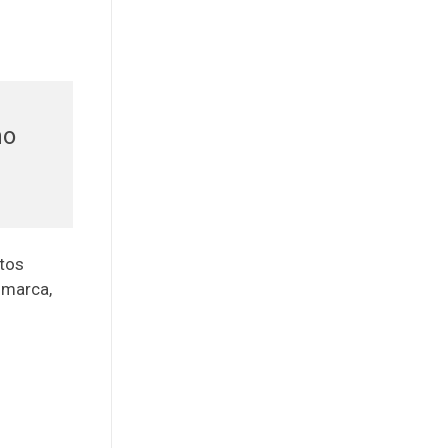
no
stos
 marca,