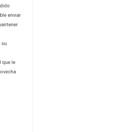
edido
ble enviar
mantener
e su
 que le
rovecha