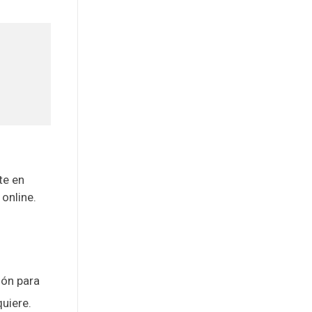
te en
online.
ión para
uiere.