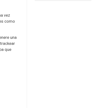
na vez
es como
genere una
 trackear
eba que