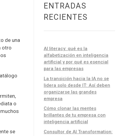
ENTRADAS
RECIENTES
to de una
n otro
AI literacy: qué es la
nos
alfabetización en inteligencia
artificial y por qué es esencial
para las empresas
catálogo
La transición hacia la IA no se
lidera solo desde IT: Así deben
organizarse las grandes
ermiten,
empresa
diata o
Cómo clonar las mentes
os muchos
brillantes de tu empresa con
inteligencia artificial
ente se
Consultor de AI Transformation: