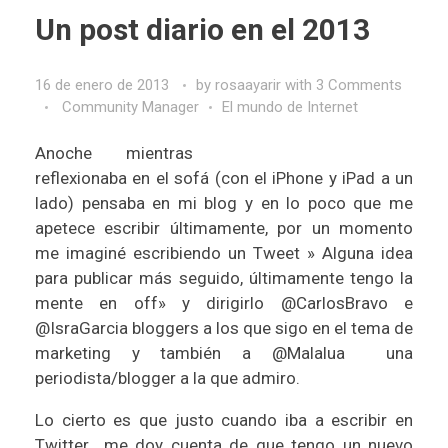
Un post diario en el 2013
16 de enero de 2013
by
rosaayarir
with
3 Comments
Community Manager
El mundo de Internet
Anoche mientras
reflexionaba en el sofá (con el iPhone y iPad a un
lado) pensaba en mi
blog
y en lo poco que me
apetece escribir últimamente, por un momento
me imaginé escribiendo un
Tweet
» Alguna idea
para publicar más seguido, últimamente tengo la
mente en off» y dirigirlo
@CarlosBravo
e
@IsraGarcia
bloggers a los que sigo en el tema de
marketing y también a
@Malalua
una
periodista/blogger a la que admiro.
Lo cierto es que justo cuando iba a escribir en
Twitter
me doy cuenta de que tengo un nuevo