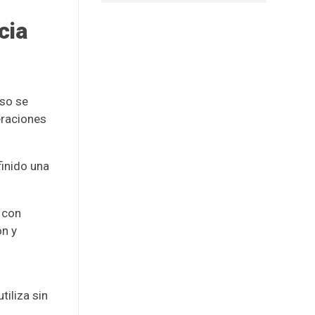
cia
uso se
eraciones
finido una
 con
ón y
tiliza sin