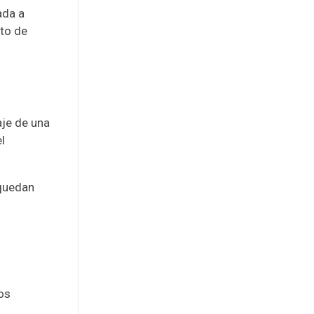
ada a
nto de
aje de una
l
 quedan
os