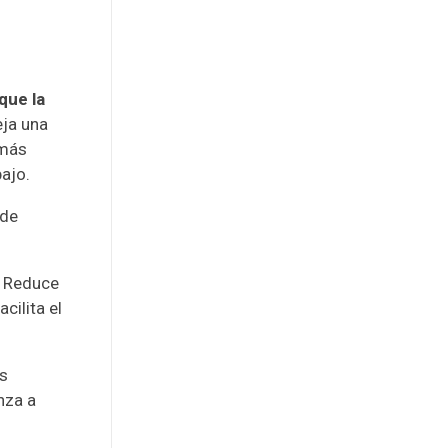
que la
leja una
 más
ajo.
 de
. Reduce
cilita el
s
nza a