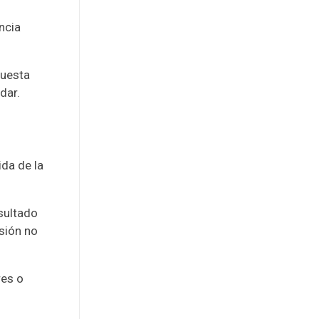
ncia
puesta
dar.
da de la
esultado
sión no
res o