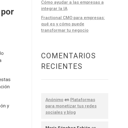
Cómo ayudar a las empresas a
integrar la IA
 por
Fractional CMO para empresas:
qué es y cómo puede
transformar tu negocio
do
COMENTARIOS
a
RECIENTES
estas
ación
Anónimo
en
Plataformas
ión y
para monetizar tus redes
sociales y blog
María Sánchez Fabián
en