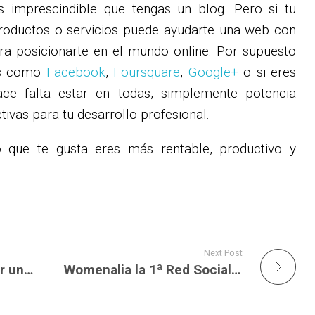
s imprescindible que tengas un blog. Pero si tu
roductos o servicios puede ayudarte una web con
ra posicionarte en el mundo online. Por supuesto
es como
Facebook
,
Foursquare
,
Google+
o si eres
ce falta estar en todas, simplemente potencia
ivas para tu desarrollo profesional.
 que te gusta eres más rentable, productivo y
Next Post
Aplicaciones para crear una Tienda Online en Facebook
Womenalia la 1ª Red Social de Networking Mundial de Mujeres Profesionales, Directivas y Emprendedoras