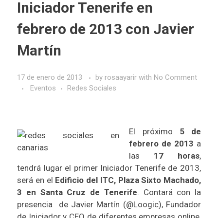
Iniciador Tenerife en
febrero de 2013 con Javier
Martín
17 de enero de 2013
by
rosaayarir
with
No Comment
Eventos
Redes Sociales
El próximo
5 de
febrero de 2013
a
las
17 horas
,
tendrá lugar el primer
Iniciador Tenerife
de 2013,
será en el
Edificio del ITC, Plaza Sixto Machado,
3 en Santa Cruz de Tenerife
. Contará con la
presencia de
Javier Martín (@Loogic)
, Fundador
de
Iniciador
y CEO de diferentes empresas online,