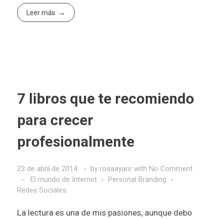
Leer más
7 libros que te recomiendo
para crecer
profesionalmente
23 de abril de 2014
by
rosaayarir
with
No Comment
El mundo de Internet
Personal Branding
Redes Sociales
La lectura es una de mis pasiones, aunque debo